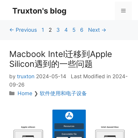
Skip
Truxton's blog
Menu
to
content
Page
Page
Page
Page
Page
Page
←
Previous
1
2
3
4
5
6
Next
→
Macbook Intel迁移到Apple
Silicon遇到的一些问题
by
truxton
2024-05-14
Last Modified in 2024-
09-26
Categories
Home
❯
软件使用和电子设备