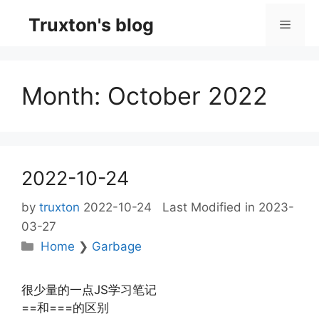
Skip
Truxton's blog
Menu
to
content
Month:
October 2022
2022-10-24
by
truxton
2022-10-24
Last Modified in 2023-
03-27
Categories
Home
❯
Garbage
很少量的一点JS学习笔记
==和===的区别